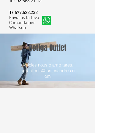
Tel:
93 668 21 12
T/
677.622.232
Envia'ns la teva
Comanda per
Whatsup
Botiga Outlet
Articles nous o amb tares.
areaclients@fustesandreu.c
om
Tienda
/
Portes Lacades