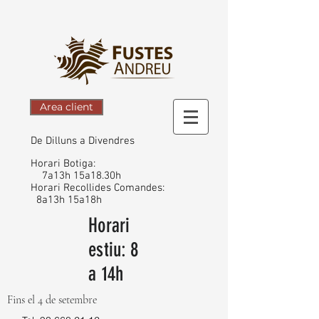
Area client
De Dilluns a Divendres
Horari Botiga:
7a13h 15
a
18.30h
Horari Recollides Comandes:
8a13h 15a18h
Horari
estiu: 8
a 14h
Fins el 4 de setembre